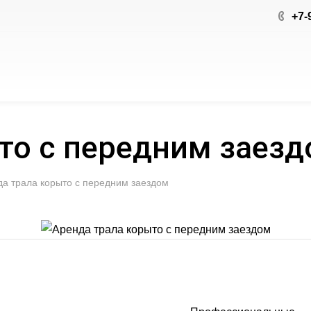
+7-
то с передним заез
а трала корыто с передним заездом