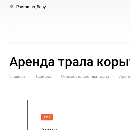
Ростов-на-Дону
Аренда трала коры
Главная
—
Тарифы
—
Стоимость аренды трала
—
Аренд
ХИТ