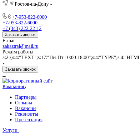
Ростов-на-Дону
+7-953-822-6000
+7-953-822-6000
+7 (343) 222-22-12
Заказать звонок
E-mail
zakaztral@mail.ru
Режим работы
a:2:{s:4:"TEXT";s:17:"Пн-Пт 10:00-18:00";s:4:"TYPE";s:4:"HTM
Заказать звонок
Компания
Партнеры
Отзывы
Вакансии
Реквизиты
Презентация
Услуги