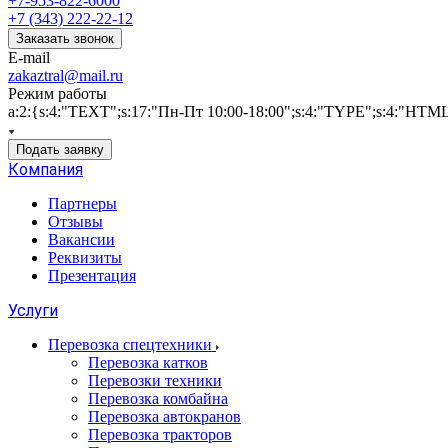
+7-953-822-6000
+7 (343) 222-22-12
Заказать звонок
E-mail
zakaztral@mail.ru
Режим работы
a:2:{s:4:"TEXT";s:17:"Пн-Пт 10:00-18:00";s:4:"TYPE";s:4:"HTM
Подать заявку
Компания
Партнеры
Отзывы
Вакансии
Реквизиты
Презентация
Услуги
Перевозка спецтехники
Перевозка катков
Перевозки техники
Перевозка комбайна
Перевозка автокранов
Перевозка тракторов