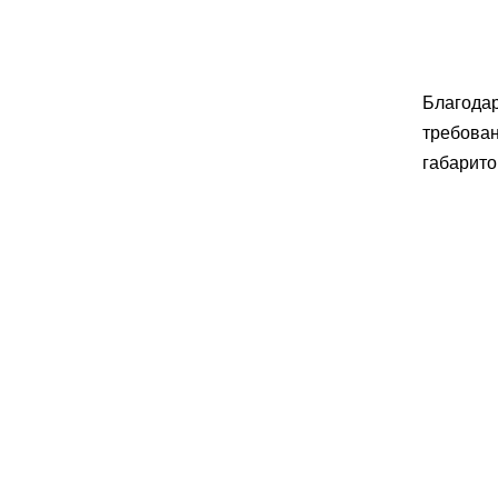
Благодар
требован
габарито