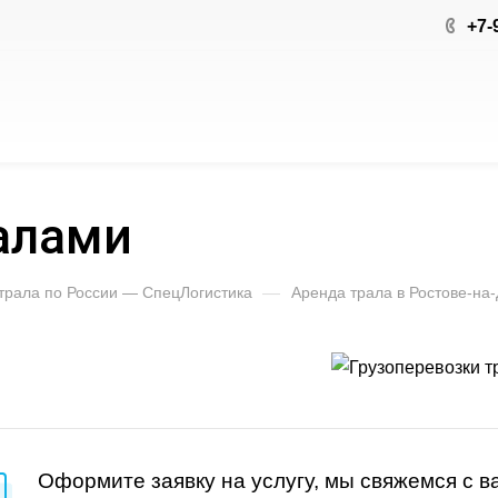
+7-
алами
 трала по России — СпецЛогистика
—
Аренда трала в Ростове-на
Оформите заявку на услугу, мы свяжемся с в