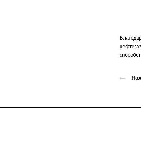
Благодар
нефтегаз
способст
Наз
Подписывайтес
на новости и акц