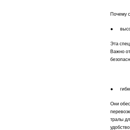
Почему с
● высока
Эта спец
Важно от
безопасн
● гибкос
Они обес
перевозк
тралы дл
удобство