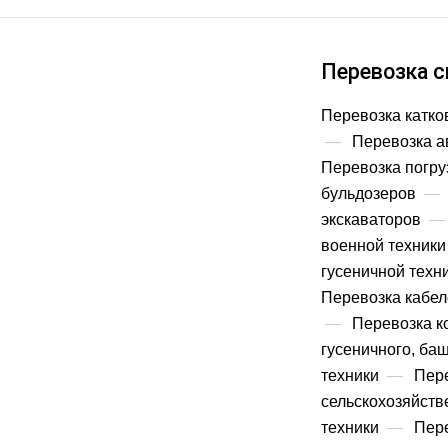
Перевозка с
Перевозка катко
—
Перевозка а
Перевозка погру
бульдозеров
—
экскаваторов
—
военной техники
гусеничной техн
Перевозка кабел
—
Перевозка к
гусеничного, ба
техники
—
Пер
сельскохозяйств
техники
—
Пере