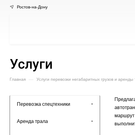
Ростов-на-Дону
Услуги
Главная
—
Услуги перевозки негабаритных грузов и аренды
Предлага
Перевозка спецтехники
автотран
маршрут 
Аренда трала
выполнит