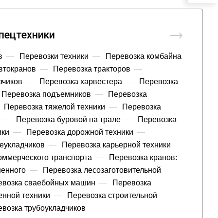
пецтехники
в
—
Перевозки техники
—
Перевозка комбайна
втокранов
—
Перевозка тракторов
—
зчиков
—
Перевозка харвестера
—
Перевозка
Перевозка подъемников
—
Перевозка
Перевозка тяжелой техники
—
Перевозка
—
Перевозка буровой на трале
—
Перевозка
ики
—
Перевозка дорожной техники
—
еукладчиков
—
Перевозка карьерной техники
оммерческого транспорта
—
Перевозка кранов:
шенного
—
Перевозка лесозаготовительной
евозка сваебойных машин
—
Перевозка
енной техники
—
Перевозка строительной
возка трубоукладчиков