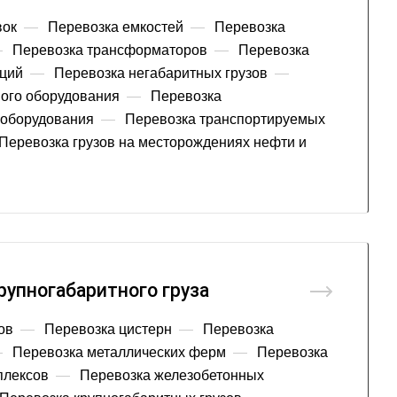
вок
—
Перевозка емкостей
—
Перевозка
—
Перевозка трансформаторов
—
Перевозка
кций
—
Перевозка негабаритных грузов
—
ого оборудования
—
Перевозка
оборудования
—
Перевозка транспортируемых
Перевозка грузов на месторождениях нефти и
рупногабаритного груза
ов
—
Перевозка цистерн
—
Перевозка
—
Перевозка металлических ферм
—
Перевозка
плексов
—
Перевозка железобетонных