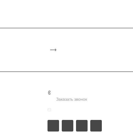
+7-953-822-6000
Заказать звонок
ия
zakaztral@mail.ru