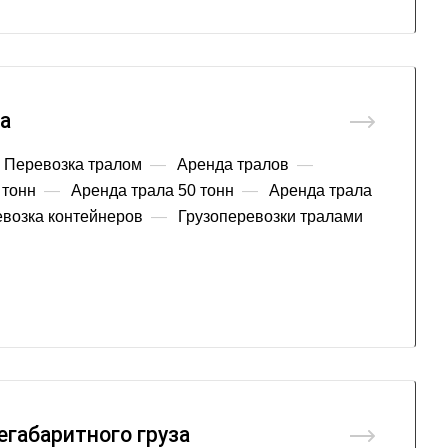
а
Перевозка тралом
—
Аренда тралов
—
 тонн
—
Аренда трала 50 тонн
—
Аренда трала
возка контейнеров
—
Грузоперевозки тралами
егабаритного груза