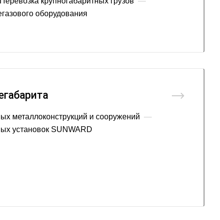
Перевозка крупногабаритных грузов
—
егазового оборудования
егабарита
ых металлоконструкций и сооружений
—
вых установок SUNWARD