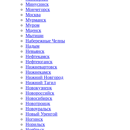
Минусинск
Мончегорск
Москва
Мурманск
Муром
Мценск
Мытищи
Набережные Челны
Надым
Невьянск
Нефтекамск
Нефтеюганск
Нижневартовск
Нижнекамск
Нижний Новгород
Нижний Тагил
Новокузнецк
Новороссийск
Новосибирск
Новотроицк
Новоуральск
Новый Уренгой
Ногинск
Норильск
Ноябрьск