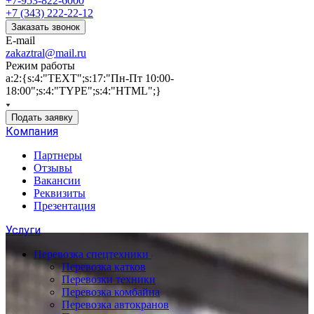
+7-953-822-6000
+7 (343) 222-22-12
Заказать звонок
E-mail
zakaztral@mail.ru
Режим работы
a:2:{s:4:"TEXT";s:17:"Пн-Пт 10:00-
18:00";s:4:"TYPE";s:4:"HTML";}
Подать заявку
Компания
Партнеры
Отзывы
Вакансии
Реквизиты
Презентация
Услуги
Перевозка спецтехники
Перевозка катков
Перевозки техники
Перевозка комбайна
Перевозка автокранов