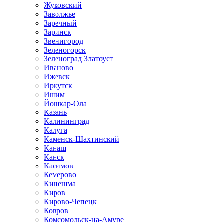
Жуковский
Заволжье
Заречный
Заринск
Звенигород
Зеленогорск
Зеленоград Златоуст
Иваново
Ижевск
Иркутск
Ишим
Йошкар-Ола
Казань
Калининград
Калуга
Каменск-Шахтинский
Канаш
Канск
Касимов
Кемерово
Кинешма
Киров
Кирово-Чепецк
Ковров
Комсомольск-на-Амуре