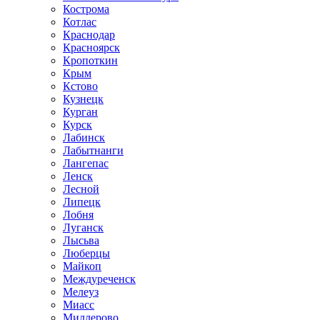
Кострома
Котлас
Краснодар
Красноярск
Кропоткин
Крым
Кстово
Кузнецк
Курган
Курск
Лабинск
Лабытнанги
Лангепас
Ленск
Лесной
Липецк
Лобня
Луганск
Лысьва
Люберцы
Майкоп
Междуреченск
Мелеуз
Миасс
Миллерово