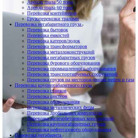
Аренда трала 50 тонн
Аренда трала 60 тонн
Перевозка контейнеров
Грузоперевозки тралами
Перевозка негабаритного груза
Перевозка бытовок
Перевозка емкостей
Перевозка катеров/лодок
Перевозка трансформаторов
Перевозка металлоконструкций
Перевозка негабаритных грузов
Перевозка бурового оборудования
Перевозка промышленного оборудования
Перевозка транспортируемых сооружений
Перевозка грузов на месторождениях нефти и газа
Перевозка крупногабаритного груза
Перевозка станков
Перевозка цистерн
Перевозка оборудования
Перевозка металлических ферм
Перевозка дробильных комплексов
Перевозка железобетонных конструкций
Перевозка крупногабаритных грузов
Перевозка нефтегазового оборудования
Перевозка негабарита