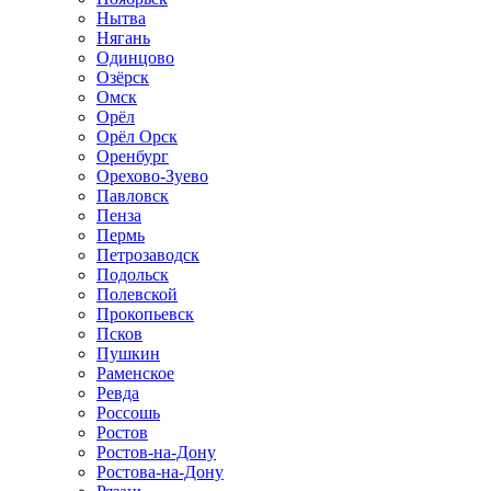
Нытва
Нягань
Одинцово
Озёрск
Омск
Орёл
Орёл Орск
Оренбург
Орехово-Зуево
Павловск
Пенза
Пермь
Петрозаводск
Подольск
Полевской
Прокопьевск
Псков
Пушкин
Раменское
Ревда
Россошь
Ростов
Ростов-на-Дону
Ростова-на-Дону