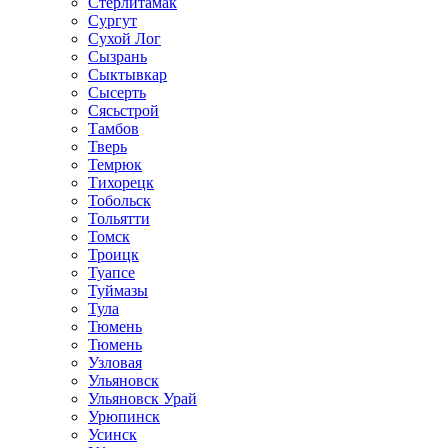
Стерлитамак
Сургут
Сухой Лог
Сызрань
Сыктывкар
Сысерть
Сясьстрой
Тамбов
Тверь
Темрюк
Тихорецк
Тобольск
Тольятти
Томск
Троицк
Туапсе
Туймазы
Тула
Тюмень
Тюмень
Узловая
Ульяновск
Ульяновск Урай
Урюпинск
Усинск