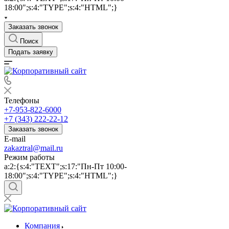
18:00";s:4:"TYPE";s:4:"HTML";}
Заказать звонок
Поиск
Подать заявку
Телефоны
+7-953-822-6000
+7 (343) 222-22-12
Заказать звонок
E-mail
zakaztral@mail.ru
Режим работы
a:2:{s:4:"TEXT";s:17:"Пн-Пт 10:00-
18:00";s:4:"TYPE";s:4:"HTML";}
Компания