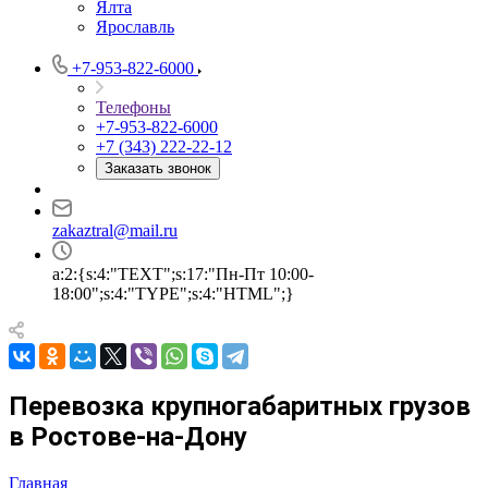
Ялта
Ярославль
+7-953-822-6000
Телефоны
+7-953-822-6000
+7 (343) 222-22-12
Заказать звонок
zakaztral@mail.ru
a:2:{s:4:"TEXT";s:17:"Пн-Пт 10:00-
18:00";s:4:"TYPE";s:4:"HTML";}
Перевозка крупногабаритных грузов
в Ростове-на-Дону
Главная