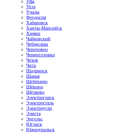
Уфа
Ухта
Учалы
Феодосия
Хабаровск
Ханты-Мансийск
Химки
Чайковский
Чебоксары
Череповец
Черноголовка
Чехов
Чита
Шадринск
Шарья
Шебекино
Щёкино
Щёлково
Электрогорск
Электросталь
Электроугли
Элиста
Энгельс
Югорск
Южноуральск