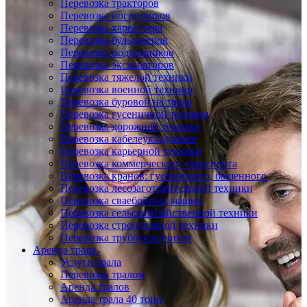
Перевозка тракторов
Перевозка погрузчиков
Перевозка харвестера
Перевозка бульдозеров
Перевозка подъемников
Перевозка экскаваторов
Перевозка тяжелой техники
Перевозка военной техники
Перевозка буровой на трале
Перевозка гусеничной техники
Перевозка дорожной техники
Перевозка кабелеукладчиков
Перевозка карьерной техники
Перевозка коммерческого транспорта
Перевозка кранов: гусеничного, башенного
Перевозка лесозаготовительной техники
Перевозка сваебойных машин
Перевозка сельскохозяйственной техники
Перевозка строительной техники
Перевозка трубоукладчиков
Аренда трала
Услуги трала
Перевозка тралом
Аренда тралов
Аренда трала 40 тонн