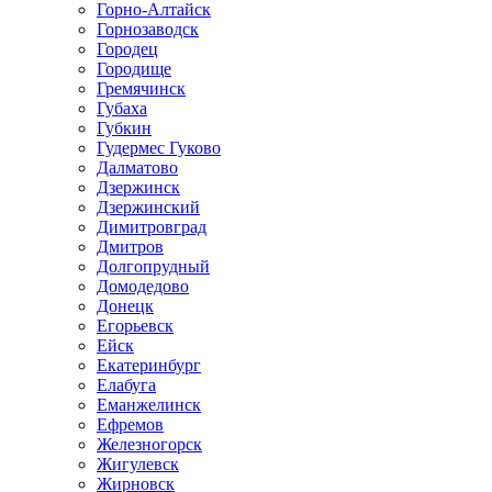
Горно-Алтайск
Горнозаводск
Городец
Городище
Гремячинск
Губаха
Губкин
Гудермес Гуково
Далматово
Дзержинск
Дзержинский
Димитровград
Дмитров
Долгопрудный
Домодедово
Донецк
Егорьевск
Ейск
Екатеринбург
Елабуга
Еманжелинск
Ефремов
Железногорск
Жигулевск
Жирновск