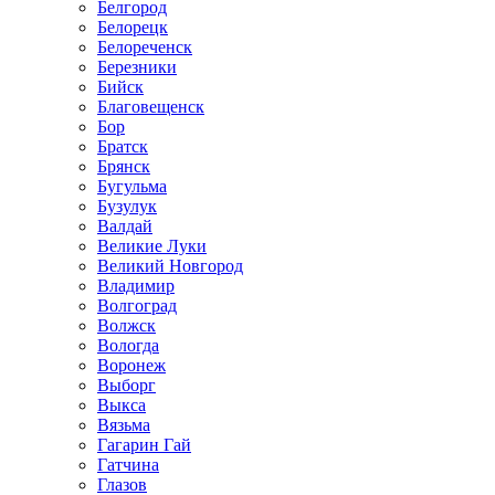
Белгород
Белорецк
Белореченск
Березники
Бийск
Благовещенск
Бор
Братск
Брянск
Бугульма
Бузулук
Валдай
Великие Луки
Великий Новгород
Владимир
Волгоград
Волжск
Вологда
Воронеж
Выборг
Выкса
Вязьма
Гагарин Гай
Гатчина
Глазов