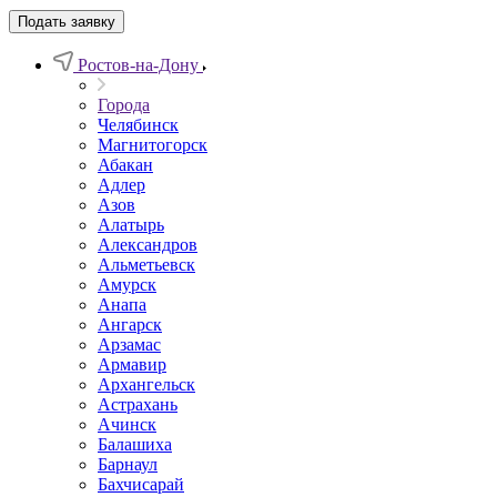
Подать заявку
Ростов-на-Дону
Города
Челябинск
Магнитогорск
Абакан
Адлер
Азов
Алатырь
Александров
Альметьевск
Амурск
Анапа
Ангарск
Арзамас
Армавир
Архангельск
Астрахань
Ачинск
Балашиха
Барнаул
Бахчисарай