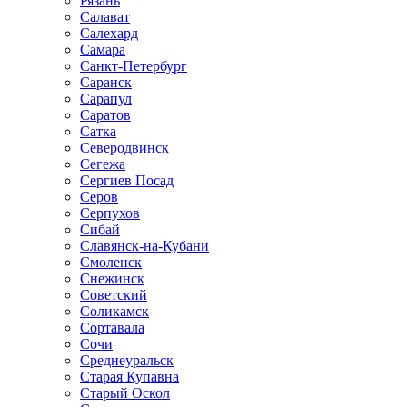
Рязань
Салават
Салехард
Самара
Санкт-Петербург
Саранск
Сарапул
Саратов
Сатка
Северодвинск
Сегежа
Сергиев Посад
Серов
Серпухов
Сибай
Славянск-на-Кубани
Смоленск
Снежинск
Советский
Соликамск
Сортавала
Сочи
Среднеуральск
Старая Купавна
Старый Оскол