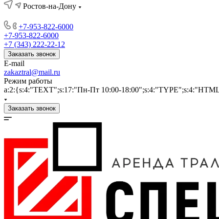
Ростов-на-Дону
+7-953-822-6000
+7-953-822-6000
+7 (343) 222-22-12
Заказать звонок
E-mail
zakaztral@mail.ru
Режим работы
a:2:{s:4:"TEXT";s:17:"Пн-Пт 10:00-18:00";s:4:"TYPE";s:4:"HTM
Заказать звонок