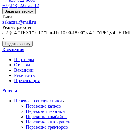
+7-953-822-6000
+7 (343) 222-22-12
Заказать звонок
E-mail
zakaztral@mail.ru
Режим работы
a:2:{s:4:"TEXT";s:17:"Пн-Пт 10:00-18:00";s:4:"TYPE";s:4:"HTM
Подать заявку
Компания
Партнеры
Отзывы
Вакансии
Реквизиты
Презентация
Услуги
Перевозка спецтехники
Перевозка катков
Перевозки техники
Перевозка комбайна
Перевозка автокранов
Перевозка тракторов