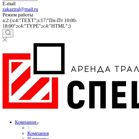
E-mail
zakaztral@mail.ru
Режим работы
a:2:{s:4:"TEXT";s:17:"Пн-Пт 10:00-
18:00";s:4:"TYPE";s:4:"HTML";}
Компания
Компания
Партнеры