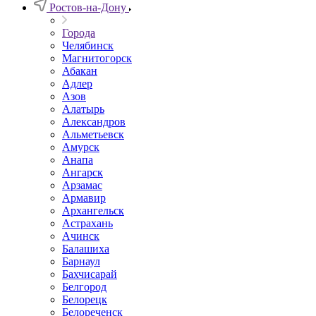
Ростов-на-Дону
Города
Челябинск
Магнитогорск
Абакан
Адлер
Азов
Алатырь
Александров
Альметьевск
Амурск
Анапа
Ангарск
Арзамас
Армавир
Архангельск
Астрахань
Ачинск
Балашиха
Барнаул
Бахчисарай
Белгород
Белорецк
Белореченск