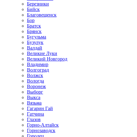
Березники
Бийск
Благовещенск
Бор
Братск
Брянск
Бугульма
Бузулук
Валдай
Великие Луки
Великий Новгород
Владимир
Волгоград
Волжск
Вологда
Воронеж
Выборг
Выкса
Вязьма
Гагарин Гай
Гатчина
Глазов
Горно-Алтайск
Горнозаводск
Городец