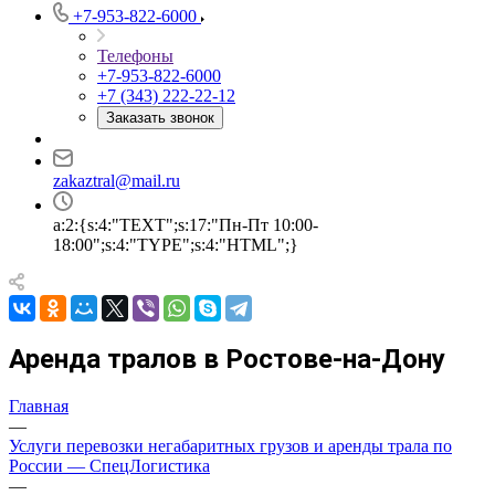
+7-953-822-6000
Телефоны
+7-953-822-6000
+7 (343) 222-22-12
Заказать звонок
zakaztral@mail.ru
a:2:{s:4:"TEXT";s:17:"Пн-Пт 10:00-
18:00";s:4:"TYPE";s:4:"HTML";}
Аренда тралов в Ростове-на-Дону
Главная
—
Услуги перевозки негабаритных грузов и аренды трала по
России — СпецЛогистика
—