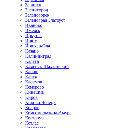
Заринск
Звенигород
Зеленогорск
Зеленоград Златоуст
Иваново
Ижевск
Иркутск
Ишим
Йошкар-Ола
Казань
Калининград
Калуга
Каменск-Шахтинский
Канаш
Канск
Касимов
Кемерово
Кинешма
Киров
Кирово-Чепецк
Ковров
Комсомольск-на-Амуре
Кострома
Котлас