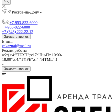
Ростов-на-Дону
+7-953-822-6000
+7-953-822-6000
+7 (343) 222-22-12
Заказать звонок
E-mail
zakaztral@mail.ru
Режим работы
a:2:{s:4:"TEXT";s:17:"Пн-Пт 10:00-
18:00";s:4:"TYPE";s:4:"HTML";}
Заказать звонок