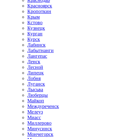
Краснодар
Красноярск
Кропоткин
Крым
Кстово
Кузнецк
Курган
Курск
Лабинск
Лабытнанги
Лангепас
Ленск
Лесной
Липецк
Лобня
Луганск
Лысьва
Люберцы
Майкоп
Междуреченск
Мелеуз
Миасс
Миллерово
Минусинск
Мончегорск