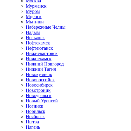
Москва
Мурманск
Муром
Мценск
Мытищи
Набережные Челны
Надым
Невьянск
Нефтекамск
Нефтеюганск
Нижневартовск
Нижнекамск
Нижний Новгород
Нижний Тагил
Новокузнецк
Новороссийск
Новосибирск
Новотроицк
Новоуральск
Новый Уренгой
Ногинск
Норильск
Ноябрьск
Нытва
Нягань