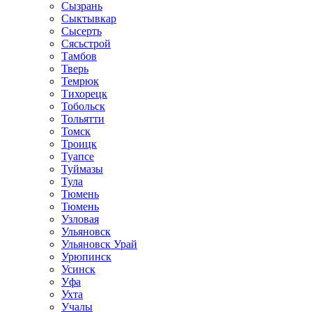
Сызрань
Сыктывкар
Сысерть
Сясьстрой
Тамбов
Тверь
Темрюк
Тихорецк
Тобольск
Тольятти
Томск
Троицк
Туапсе
Туймазы
Тула
Тюмень
Тюмень
Узловая
Ульяновск
Ульяновск Урай
Урюпинск
Усинск
Уфа
Ухта
Учалы