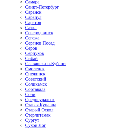
Самара
Санкт-Петербург
Саранск
Сарапул
Саратов
Сатка
Северодвинск
Сегежа
Сергиев Посад
Серов
Серпухов
Сибай
Славянск-на-Кубани
Смоленск
Снежинск
Советский
Соликамск
Сортавала
Сочи
Среднеуральск
Старая Купавна
Старый Оскол
Стерлитамак
Сургут
Сухой Лог