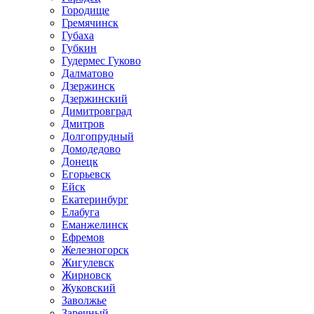
Городище
Гремячинск
Губаха
Губкин
Гудермес Гуково
Далматово
Дзержинск
Дзержинский
Димитровград
Дмитров
Долгопрудный
Домодедово
Донецк
Егорьевск
Ейск
Екатеринбург
Елабуга
Еманжелинск
Ефремов
Железногорск
Жигулевск
Жирновск
Жуковский
Заволжье
Заречный