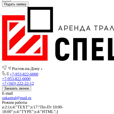
Подать заявку
Ростов-на-Дону
+7-953-822-6000
+7-953-822-6000
+7 (343) 222-22-12
Заказать звонок
E-mail
zakaztral@mail.ru
Режим работы
a:2:{s:4:"TEXT";s:17:"Пн-Пт 10:00-
18:00";s:4:"TYPE";s:4:"HTML";}