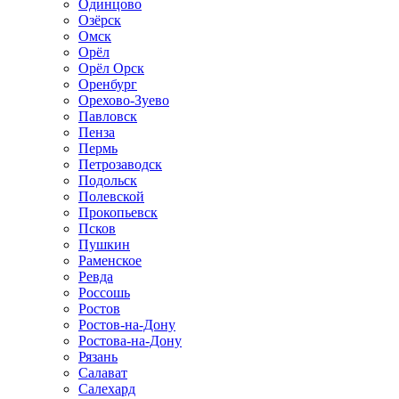
Одинцово
Озёрск
Омск
Орёл
Орёл Орск
Оренбург
Орехово-Зуево
Павловск
Пенза
Пермь
Петрозаводск
Подольск
Полевской
Прокопьевск
Псков
Пушкин
Раменское
Ревда
Россошь
Ростов
Ростов-на-Дону
Ростова-на-Дону
Рязань
Салават
Салехард