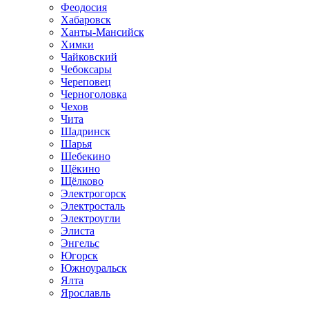
Феодосия
Хабаровск
Ханты-Мансийск
Химки
Чайковский
Чебоксары
Череповец
Черноголовка
Чехов
Чита
Шадринск
Шарья
Шебекино
Щёкино
Щёлково
Электрогорск
Электросталь
Электроугли
Элиста
Энгельс
Югорск
Южноуральск
Ялта
Ярославль