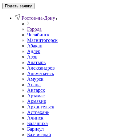
Подать заявку
Ростов-на-Дону
Города
Челябинск
Магнитогорск
Абакан
Адлер
Азов
Алатырь
Александров
Альметьевск
Амурск
Анапа
Ангарск
Арзамас
Армавир
Архангельск
Астрахань
Ачинск
Балашиха
Барнаул
Бахчисарай