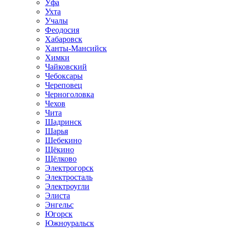
Уфа
Ухта
Учалы
Феодосия
Хабаровск
Ханты-Мансийск
Химки
Чайковский
Чебоксары
Череповец
Черноголовка
Чехов
Чита
Шадринск
Шарья
Шебекино
Щёкино
Щёлково
Электрогорск
Электросталь
Электроугли
Элиста
Энгельс
Югорск
Южноуральск