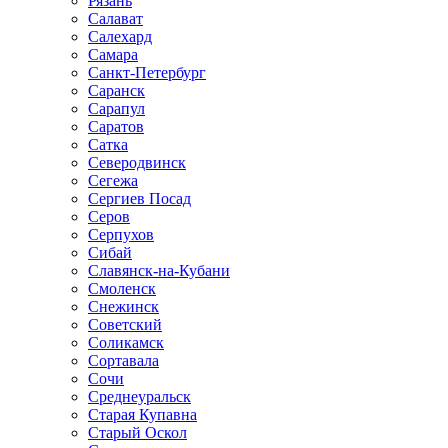
Рязань
Салават
Салехард
Самара
Санкт-Петербург
Саранск
Сарапул
Саратов
Сатка
Северодвинск
Сегежа
Сергиев Посад
Серов
Серпухов
Сибай
Славянск-на-Кубани
Смоленск
Снежинск
Советский
Соликамск
Сортавала
Сочи
Среднеуральск
Старая Купавна
Старый Оскол