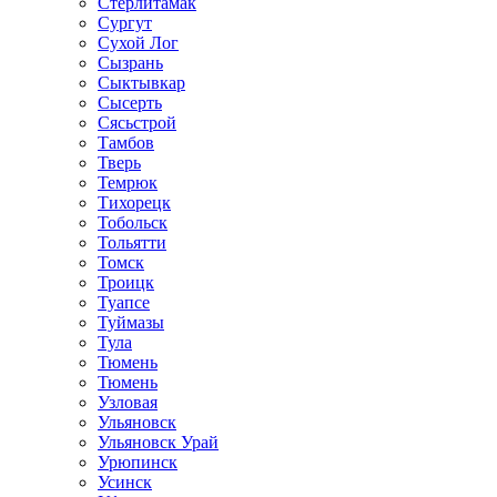
Стерлитамак
Сургут
Сухой Лог
Сызрань
Сыктывкар
Сысерть
Сясьстрой
Тамбов
Тверь
Темрюк
Тихорецк
Тобольск
Тольятти
Томск
Троицк
Туапсе
Туймазы
Тула
Тюмень
Тюмень
Узловая
Ульяновск
Ульяновск Урай
Урюпинск
Усинск