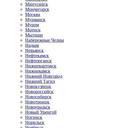
Минусинск
Мончегорск
Москва
Мурманск
Муром
Мценск
Мытищи
Набережные Челны
Надым
Невьянск
Нефтекамск
Нефтеюганск
Нижневартовск
Нижнекамск
Нижний Новгород
Нижний Тагил
Новокузнецк
Новороссийск
Новосибирск
Новотроицк
Новоуральск
Новый Уренгой
Ногинск
Норильск
Ноябрьск