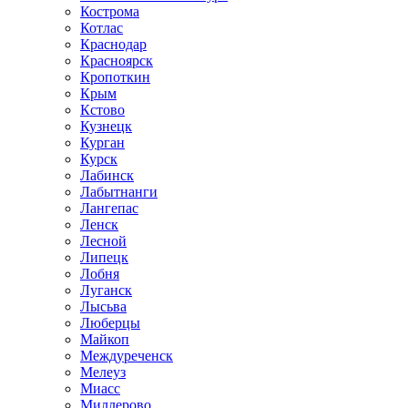
Кострома
Котлас
Краснодар
Красноярск
Кропоткин
Крым
Кстово
Кузнецк
Курган
Курск
Лабинск
Лабытнанги
Лангепас
Ленск
Лесной
Липецк
Лобня
Луганск
Лысьва
Люберцы
Майкоп
Междуреченск
Мелеуз
Миасс
Миллерово