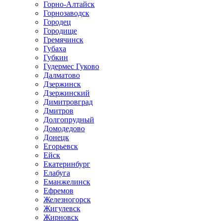
Горно-Алтайск
Горнозаводск
Городец
Городище
Гремячинск
Губаха
Губкин
Гудермес Гуково
Далматово
Дзержинск
Дзержинский
Димитровград
Дмитров
Долгопрудный
Домодедово
Донецк
Егорьевск
Ейск
Екатеринбург
Елабуга
Еманжелинск
Ефремов
Железногорск
Жигулевск
Жирновск