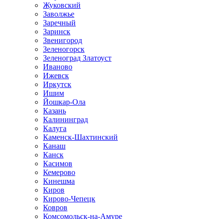
Жуковский
Заволжье
Заречный
Заринск
Звенигород
Зеленогорск
Зеленоград Златоуст
Иваново
Ижевск
Иркутск
Ишим
Йошкар-Ола
Казань
Калининград
Калуга
Каменск-Шахтинский
Канаш
Канск
Касимов
Кемерово
Кинешма
Киров
Кирово-Чепецк
Ковров
Комсомольск-на-Амуре