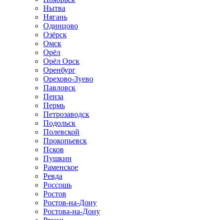
Нытва
Нягань
Одинцово
Озёрск
Омск
Орёл
Орёл Орск
Оренбург
Орехово-Зуево
Павловск
Пенза
Пермь
Петрозаводск
Подольск
Полевской
Прокопьевск
Псков
Пушкин
Раменское
Ревда
Россошь
Ростов
Ростов-на-Дону
Ростова-на-Дону