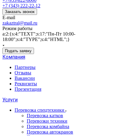
+7-953-822-6000
+7 (343) 222-22-12
Заказать звонок
E-mail
zakaztral@mail.ru
Режим работы
a:2:{s:4:"TEXT";s:17:"Пн-Пт 10:00-
18:00";s:4:"TYPE";s:4:"HTML";}
Подать заявку
Компания
Партнеры
Отзывы
Вакансии
Реквизиты
Презентация
Услуги
Перевозка спецтехники
Перевозка катков
Перевозки техники
Перевозка комбайна
Перевозка автокранов