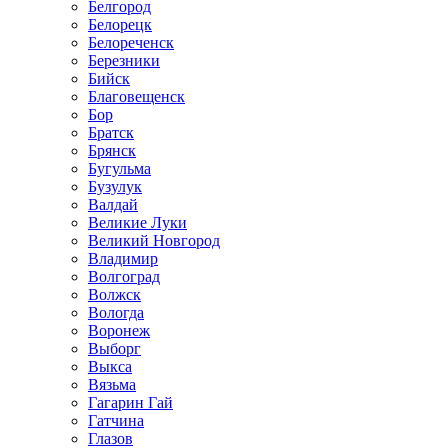
Белгород
Белорецк
Белореченск
Березники
Бийск
Благовещенск
Бор
Братск
Брянск
Бугульма
Бузулук
Валдай
Великие Луки
Великий Новгород
Владимир
Волгоград
Волжск
Вологда
Воронеж
Выборг
Выкса
Вязьма
Гагарин Гай
Гатчина
Глазов