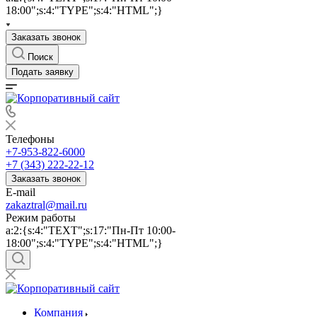
18:00";s:4:"TYPE";s:4:"HTML";}
Заказать звонок
Поиск
Подать заявку
Телефоны
+7-953-822-6000
+7 (343) 222-22-12
Заказать звонок
E-mail
zakaztral@mail.ru
Режим работы
a:2:{s:4:"TEXT";s:17:"Пн-Пт 10:00-
18:00";s:4:"TYPE";s:4:"HTML";}
Компания