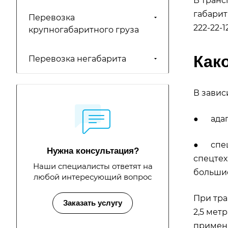
В транс
габарит
Перевозка
222-22-12
крупногабаритного груза
Как
Перевозка негабарита
В завис
● адап
● специ
Нужна консультация?
спецтех
Наши специалисты ответят на
большие
любой интересующий вопрос
При тра
Заказать услугу
2,5 метр
применя