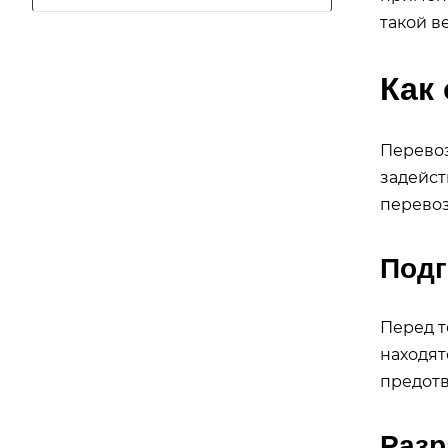
такой в
Как
Перевоз
задейст
перевоз
Подг
Перед т
находят
предотв
Разр