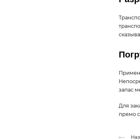
Трансп
транспо
сказыва
Погр
Применя
Непосре
запас м
Для зак
прямо с
Наз