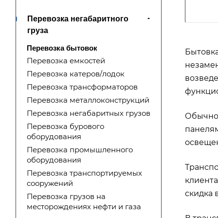
Перевозка негабаритного
груза
Перевозка бытовок
Бытовка
Перевозка емкостей
незамен
Перевозка катеров/лодок
возведе
Перевозка трансформаторов
функци
Перевозка металлоконструкций
Перевозка негабаритных грузов
Обычно,
Перевозка бурового
панелям
оборудования
освещен
Перевозка промышленного
оборудования
Трансп
Перевозка транспортируемых
клиента
сооружений
скидка 
Перевозка грузов на
месторождениях нефти и газа