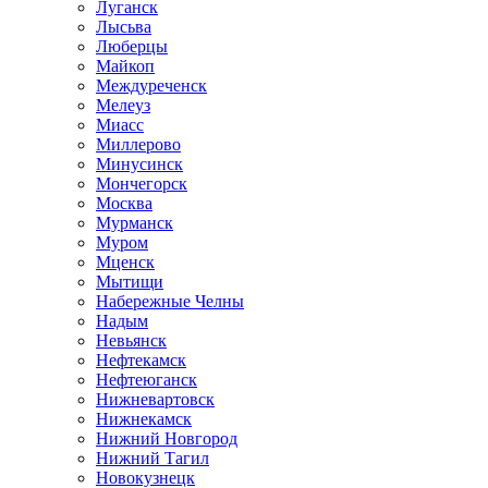
Луганск
Лысьва
Люберцы
Майкоп
Междуреченск
Мелеуз
Миасс
Миллерово
Минусинск
Мончегорск
Москва
Мурманск
Муром
Мценск
Мытищи
Набережные Челны
Надым
Невьянск
Нефтекамск
Нефтеюганск
Нижневартовск
Нижнекамск
Нижний Новгород
Нижний Тагил
Новокузнецк