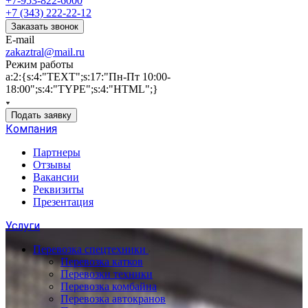
+7-953-822-6000
+7 (343) 222-22-12
Заказать звонок
E-mail
zakaztral@mail.ru
Режим работы
a:2:{s:4:"TEXT";s:17:"Пн-Пт 10:00-
18:00";s:4:"TYPE";s:4:"HTML";}
Подать заявку
Компания
Партнеры
Отзывы
Вакансии
Реквизиты
Презентация
Услуги
Перевозка спецтехники
Перевозка катков
Перевозки техники
Перевозка комбайна
Перевозка автокранов