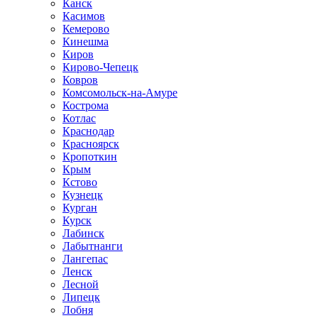
Канск
Касимов
Кемерово
Кинешма
Киров
Кирово-Чепецк
Ковров
Комсомольск-на-Амуре
Кострома
Котлас
Краснодар
Красноярск
Кропоткин
Крым
Кстово
Кузнецк
Курган
Курск
Лабинск
Лабытнанги
Лангепас
Ленск
Лесной
Липецк
Лобня