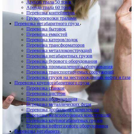
Аренда трала 50 тонн
Аренда трала 60 тонн
Перевозка контейнеров
Грузоперевозки тралами
Перевозка негабаритного груза
Перевозка бытовок
Перевозка емкостей
Перевозка катеров/лодок
Перевозка трансформаторов
Перевозка металлоконструкций
Перевозка негабаритных грузов
Перевозка бурового оборудования
Перевозка промышленного оборудования
Перевозка транспортируемых сооружений
Перевозка грузов на месторождениях нефти и газа
Перевозка крупногабаритного груза
Перевозка станков
Перевозка цистерн
Перевозка оборудования
Перевозка металлических ферм
Перевозка дробильных комплексов
Перевозка железобетонных конструкций
Перевозка крупногабаритных грузов
Перевозка нефтегазового оборудования
Перевозка негабарита