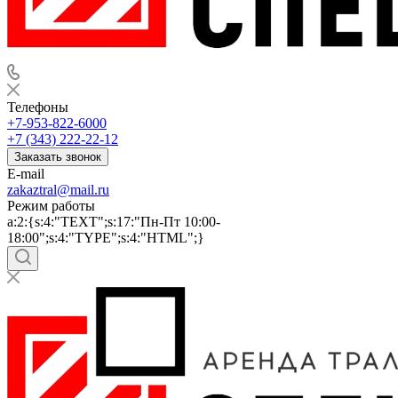
Телефоны
+7-953-822-6000
+7 (343) 222-22-12
Заказать звонок
E-mail
zakaztral@mail.ru
Режим работы
a:2:{s:4:"TEXT";s:17:"Пн-Пт 10:00-
18:00";s:4:"TYPE";s:4:"HTML";}