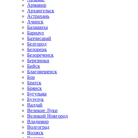
Армавир
Архангельск
Астрахань
Ачинск
Балашиха
Барнаул
Бахчисарай
Белгород
Белорецк
Белореченск
Березники
Бийск
Благовещенск
Бор
Братск
Брянск
Бугульма
Бузулук
Валдай
Великие Луки
Великий Новгород
Владимир
Волгоград
Волжск