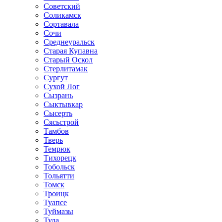
Советский
Соликамск
Сортавала
Сочи
Среднеуральск
Старая Купавна
Старый Оскол
Стерлитамак
Сургут
Сухой Лог
Сызрань
Сыктывкар
Сысерть
Сясьстрой
Тамбов
Тверь
Темрюк
Тихорецк
Тобольск
Тольятти
Томск
Троицк
Туапсе
Туймазы
Тула