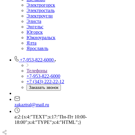
Электрогорск
Электросталь
Электроугли
Элиста
Энгельс
Югорск
Южноуральск
Ялта
Ярославль
+7-953-822-6000
Телефоны
+7-953-822-6000
+7 (343) 222-22-12
Заказать звонок
zakaztral@mail.ru
a:2:{s:4:"TEXT";s:17:"Пн-Пт 10:00-
18:00";s:4:"TYPE";s:4:"HTML";}