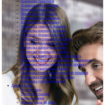
Перевозка тракторов
Перевозка погрузчиков
Перевозка харвестера
Перевозка бульдозеров
Перевозка подъемников
Перевозка экскаваторов
Перевозка тяжелой техники
Перевозка военной техники
Перевозка буровой на трале
Перевозка гусеничной техники
Перевозка дорожной техники
Перевозка кабелеукладчиков
Перевозка карьерной техники
Перевозка коммерческого транспорта
Перевозка кранов: гусеничного, башенного
Перевозка лесозаготовительной техники
Перевозка сваебойных машин
Перевозка сельскохозяйственной техники
Перевозка строительной техники
Перевозка трубоукладчиков
Аренда трала
Услуги трала
Перевозка тралом
Аренда тралов
Аренда трала 40 тонн