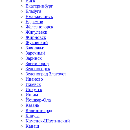
Ейск
Екатеринбург
Елабуга
Еманжелинск
Ефремов
Железногорск
Жигулевск
Жирновск
Жуковский
Заволжье
Заречный
Заринск
Звенигород
Зеленогорск
Зеленоград Златоуст
Иваново
Ижевск
Иркутск
Ишим
Йошкар-Ола
Казань
Калининград
Калуга
Каменск-Шахтинский
Канаш