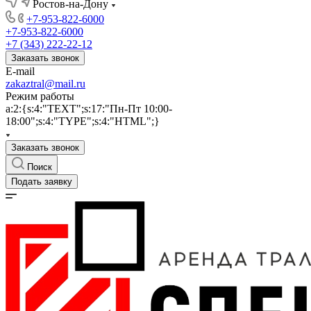
Ростов-на-Дону
+7-953-822-6000
+7-953-822-6000
+7 (343) 222-22-12
Заказать звонок
E-mail
zakaztral@mail.ru
Режим работы
a:2:{s:4:"TEXT";s:17:"Пн-Пт 10:00-
18:00";s:4:"TYPE";s:4:"HTML";}
Заказать звонок
Поиск
Подать заявку