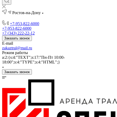
Ростов-на-Дону
+7-953-822-6000
+7-953-822-6000
+7 (343) 222-22-12
Заказать звонок
E-mail
zakaztral@mail.ru
Режим работы
a:2:{s:4:"TEXT";s:17:"Пн-Пт 10:00-
18:00";s:4:"TYPE";s:4:"HTML";}
Заказать звонок