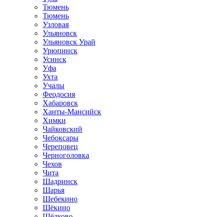
Тюмень
Тюмень
Узловая
Ульяновск
Ульяновск Урай
Урюпинск
Усинск
Уфа
Ухта
Учалы
Феодосия
Хабаровск
Ханты-Мансийск
Химки
Чайковский
Чебоксары
Череповец
Черноголовка
Чехов
Чита
Шадринск
Шарья
Шебекино
Щёкино
Щёлково