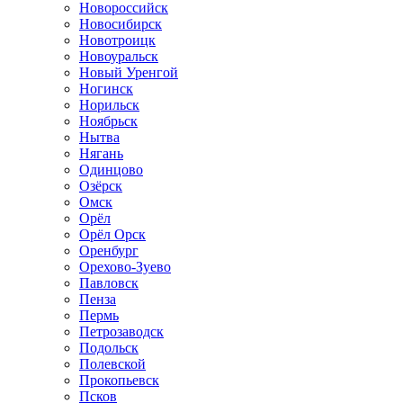
Новороссийск
Новосибирск
Новотроицк
Новоуральск
Новый Уренгой
Ногинск
Норильск
Ноябрьск
Нытва
Нягань
Одинцово
Озёрск
Омск
Орёл
Орёл Орск
Оренбург
Орехово-Зуево
Павловск
Пенза
Пермь
Петрозаводск
Подольск
Полевской
Прокопьевск
Псков