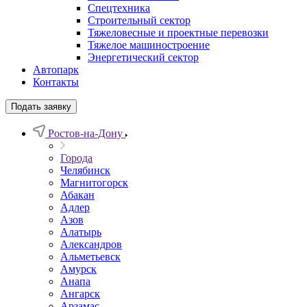
Спецтехника
Строительный сектор
Тяжеловесные и проектные перевозки
Тяжелое машиностроение
Энергетический сектор
Автопарк
Контакты
Подать заявку
Ростов-на-Дону
Города
Челябинск
Магнитогорск
Абакан
Адлер
Азов
Алатырь
Александров
Альметьевск
Амурск
Анапа
Ангарск
Арзамас