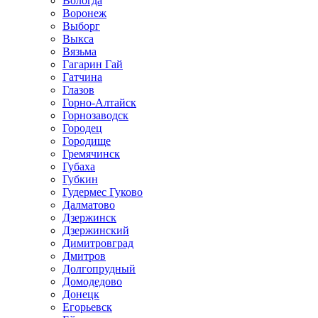
Вологда
Воронеж
Выборг
Выкса
Вязьма
Гагарин Гай
Гатчина
Глазов
Горно-Алтайск
Горнозаводск
Городец
Городище
Гремячинск
Губаха
Губкин
Гудермес Гуково
Далматово
Дзержинск
Дзержинский
Димитровград
Дмитров
Долгопрудный
Домодедово
Донецк
Егорьевск