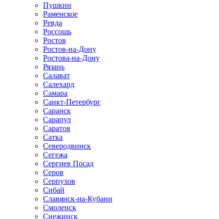
Пушкин
Раменское
Ревда
Россошь
Ростов
Ростов-на-Дону
Ростова-на-Дону
Рязань
Салават
Салехард
Самара
Санкт-Петербург
Саранск
Сарапул
Саратов
Сатка
Северодвинск
Сегежа
Сергиев Посад
Серов
Серпухов
Сибай
Славянск-на-Кубани
Смоленск
Снежинск