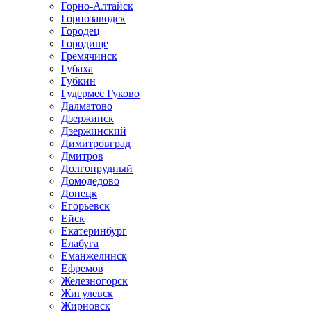
Горно-Алтайск
Горнозаводск
Городец
Городище
Гремячинск
Губаха
Губкин
Гудермес Гуково
Далматово
Дзержинск
Дзержинский
Димитровград
Дмитров
Долгопрудный
Домодедово
Донецк
Егорьевск
Ейск
Екатеринбург
Елабуга
Еманжелинск
Ефремов
Железногорск
Жигулевск
Жирновск