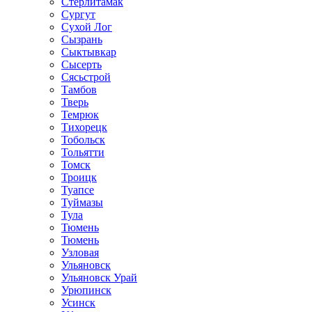
Стерлитамак
Сургут
Сухой Лог
Сызрань
Сыктывкар
Сысерть
Сясьстрой
Тамбов
Тверь
Темрюк
Тихорецк
Тобольск
Тольятти
Томск
Троицк
Туапсе
Туймазы
Тула
Тюмень
Тюмень
Узловая
Ульяновск
Ульяновск Урай
Урюпинск
Усинск