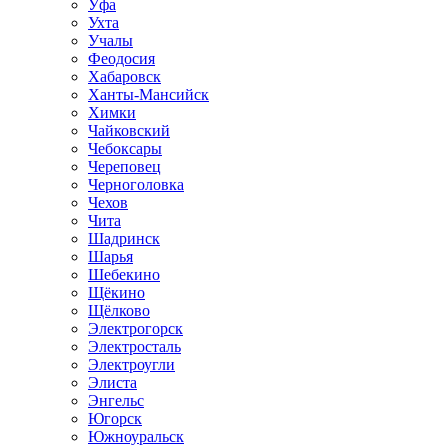
Уфа
Ухта
Учалы
Феодосия
Хабаровск
Ханты-Мансийск
Химки
Чайковский
Чебоксары
Череповец
Черноголовка
Чехов
Чита
Шадринск
Шарья
Шебекино
Щёкино
Щёлково
Электрогорск
Электросталь
Электроугли
Элиста
Энгельс
Югорск
Южноуральск