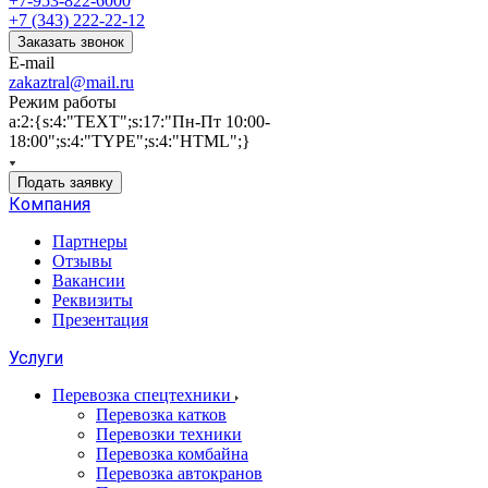
+7-953-822-6000
+7 (343) 222-22-12
Заказать звонок
E-mail
zakaztral@mail.ru
Режим работы
a:2:{s:4:"TEXT";s:17:"Пн-Пт 10:00-
18:00";s:4:"TYPE";s:4:"HTML";}
Подать заявку
Компания
Партнеры
Отзывы
Вакансии
Реквизиты
Презентация
Услуги
Перевозка спецтехники
Перевозка катков
Перевозки техники
Перевозка комбайна
Перевозка автокранов