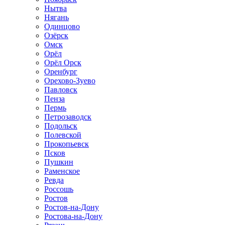
Нытва
Нягань
Одинцово
Озёрск
Омск
Орёл
Орёл Орск
Оренбург
Орехово-Зуево
Павловск
Пенза
Пермь
Петрозаводск
Подольск
Полевской
Прокопьевск
Псков
Пушкин
Раменское
Ревда
Россошь
Ростов
Ростов-на-Дону
Ростова-на-Дону