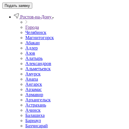
Подать заявку
Ростов-на-Дону
Города
Челябинск
Магнитогорск
Абакан
Адлер
Азов
Алатырь
Александров
Альметьевск
Амурск
Анапа
Ангарск
Арзамас
Армавир
Архангельск
Астрахань
Ачинск
Балашиха
Барнаул
Бахчисарай