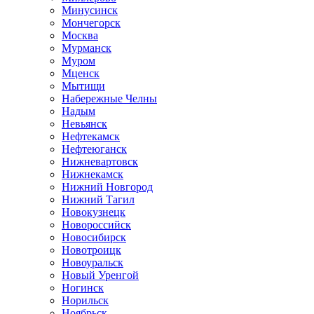
Минусинск
Мончегорск
Москва
Мурманск
Муром
Мценск
Мытищи
Набережные Челны
Надым
Невьянск
Нефтекамск
Нефтеюганск
Нижневартовск
Нижнекамск
Нижний Новгород
Нижний Тагил
Новокузнецк
Новороссийск
Новосибирск
Новотроицк
Новоуральск
Новый Уренгой
Ногинск
Норильск
Ноябрьск