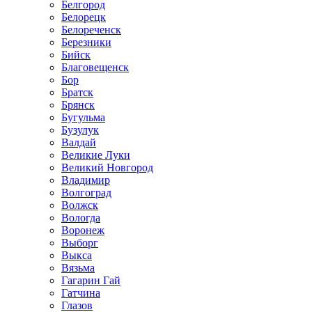
Белгород
Белорецк
Белореченск
Березники
Бийск
Благовещенск
Бор
Братск
Брянск
Бугульма
Бузулук
Валдай
Великие Луки
Великий Новгород
Владимир
Волгоград
Волжск
Вологда
Воронеж
Выборг
Выкса
Вязьма
Гагарин Гай
Гатчина
Глазов