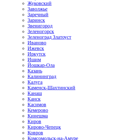
Жуковский
Заволжье
Заречный
Заринск
Звенигород
Зеленогорск
Зеленоград Златоуст
Иваново
Ижевск
Иркутск
Ишим
Йошкар-Ола
Казань
Калининград
Калуга
Каменск-Шахтинский
Канаш
Канск
Касимов
Кемерово
Кинешма
Киров
Кирово-Чепецк
Ковров
Комсомольск-на-Амуре