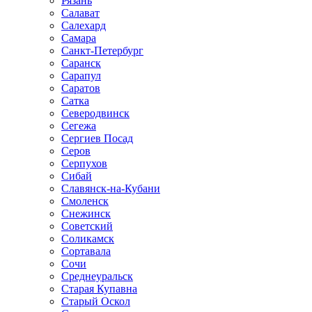
Рязань
Салават
Салехард
Самара
Санкт-Петербург
Саранск
Сарапул
Саратов
Сатка
Северодвинск
Сегежа
Сергиев Посад
Серов
Серпухов
Сибай
Славянск-на-Кубани
Смоленск
Снежинск
Советский
Соликамск
Сортавала
Сочи
Среднеуральск
Старая Купавна
Старый Оскол