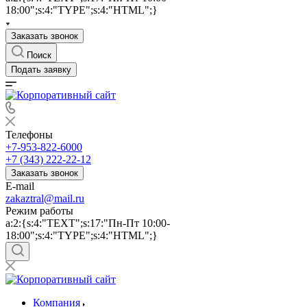
18:00";s:4:"TYPE";s:4:"HTML";}
Заказать звонок
Поиск
Подать заявку
Телефоны
+7-953-822-6000
+7 (343) 222-22-12
Заказать звонок
E-mail
zakaztral@mail.ru
Режим работы
a:2:{s:4:"TEXT";s:17:"Пн-Пт 10:00-
18:00";s:4:"TYPE";s:4:"HTML";}
Компания