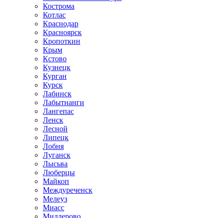
Кострома
Котлас
Краснодар
Красноярск
Кропоткин
Крым
Кстово
Кузнецк
Курган
Курск
Лабинск
Лабытнанги
Лангепас
Ленск
Лесной
Липецк
Лобня
Луганск
Лысьва
Люберцы
Майкоп
Междуреченск
Мелеуз
Миасс
Миллерово