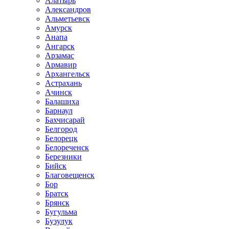
Алатырь
Александров
Альметьевск
Амурск
Анапа
Ангарск
Арзамас
Армавир
Архангельск
Астрахань
Ачинск
Балашиха
Барнаул
Бахчисарай
Белгород
Белорецк
Белореченск
Березники
Бийск
Благовещенск
Бор
Братск
Брянск
Бугульма
Бузулук