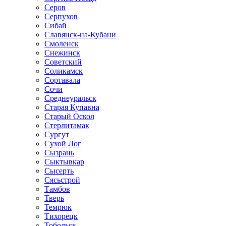
Серов
Серпухов
Сибай
Славянск-на-Кубани
Смоленск
Снежинск
Советский
Соликамск
Сортавала
Сочи
Среднеуральск
Старая Купавна
Старый Оскол
Стерлитамак
Сургут
Сухой Лог
Сызрань
Сыктывкар
Сысерть
Сясьстрой
Тамбов
Тверь
Темрюк
Тихорецк
Тобольск