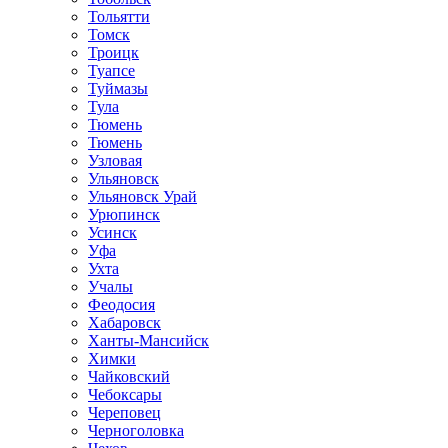
Тольятти
Томск
Троицк
Туапсе
Туймазы
Тула
Тюмень
Тюмень
Узловая
Ульяновск
Ульяновск Урай
Урюпинск
Усинск
Уфа
Ухта
Учалы
Феодосия
Хабаровск
Ханты-Мансийск
Химки
Чайковский
Чебоксары
Череповец
Черноголовка