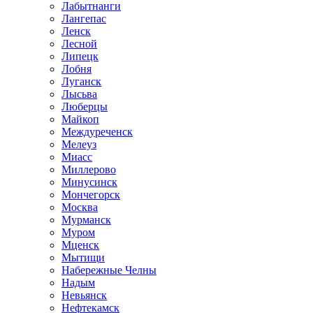
Лабытнанги
Лангепас
Ленск
Лесной
Липецк
Лобня
Луганск
Лысьва
Люберцы
Майкоп
Междуреченск
Мелеуз
Миасс
Миллерово
Минусинск
Мончегорск
Москва
Мурманск
Муром
Мценск
Мытищи
Набережные Челны
Надым
Невьянск
Нефтекамск