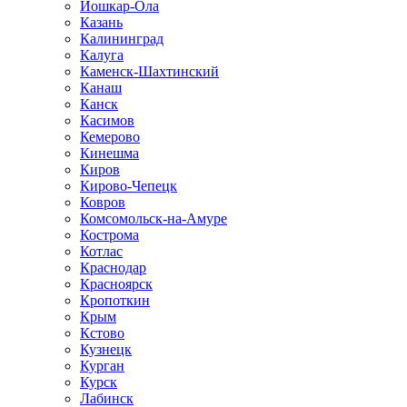
Йошкар-Ола
Казань
Калининград
Калуга
Каменск-Шахтинский
Канаш
Канск
Касимов
Кемерово
Кинешма
Киров
Кирово-Чепецк
Ковров
Комсомольск-на-Амуре
Кострома
Котлас
Краснодар
Красноярск
Кропоткин
Крым
Кстово
Кузнецк
Курган
Курск
Лабинск