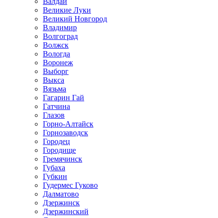
Валдай
Великие Луки
Великий Новгород
Владимир
Волгоград
Волжск
Вологда
Воронеж
Выборг
Выкса
Вязьма
Гагарин Гай
Гатчина
Глазов
Горно-Алтайск
Горнозаводск
Городец
Городище
Гремячинск
Губаха
Губкин
Гудермес Гуково
Далматово
Дзержинск
Дзержинский