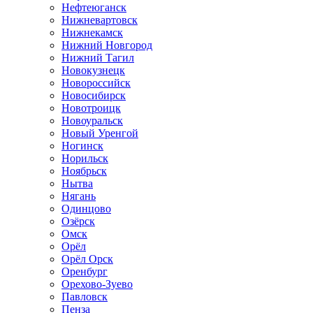
Нефтеюганск
Нижневартовск
Нижнекамск
Нижний Новгород
Нижний Тагил
Новокузнецк
Новороссийск
Новосибирск
Новотроицк
Новоуральск
Новый Уренгой
Ногинск
Норильск
Ноябрьск
Нытва
Нягань
Одинцово
Озёрск
Омск
Орёл
Орёл Орск
Оренбург
Орехово-Зуево
Павловск
Пенза