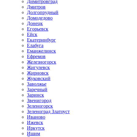
Димитровград
Дмитров
Долгопрудный
Домодедово
Донецк
Егорьевск
Ейск
Екатеринбург
Елабуга
Еманжелинск
Ефремов
Железногорск
Жигулевск
Жирновск
Жуковский
Заволжье
Заречный
Заринск
Звенигород
Зеленогорск
Зеленоград Златоуст
Иваново
Ижевск
Иркутск
Ишим