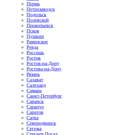
Пермь
Петрозаводск
Подольск
Полевской
Прокопьевск
Псков
Пушкин
Раменское
Ревда
Россошь
Ростов
Ростов-на-Дону
Ростова-на-Дону
Рязань
Салават
Салехард
Самара
Санкт-Петербург
Саранск
Сарапул
Саратов
Сатка
Северодвинск
Сегежа
Сергиев Посад