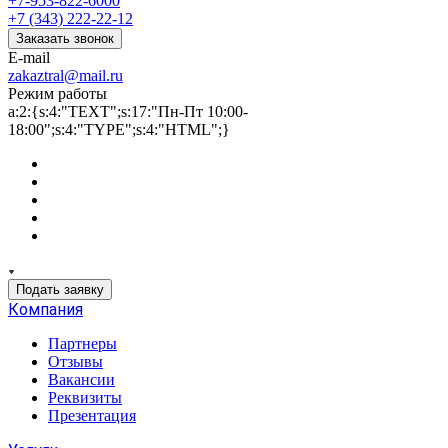
+7-953-822-6000
+7 (343) 222-22-12
Заказать звонок
E-mail
zakaztral@mail.ru
Режим работы
a:2:{s:4:"TEXT";s:17:"Пн-Пт 10:00-
18:00";s:4:"TYPE";s:4:"HTML";}
Подать заявку
Компания
Партнеры
Отзывы
Вакансии
Реквизиты
Презентация