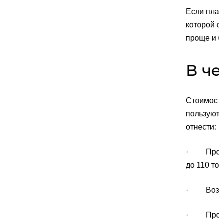
Если пла
которой 
проще и 
В ч
Стоимост
пользуют
отнести:
· Прочно
до 110 то
· Возмож
· Прочн