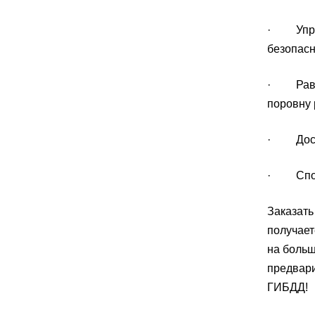
· Управл
безопасн
· Равном
поровну 
· Достат
· Спосо
Заказать
получает
на больш
предвари
ГИБДД!