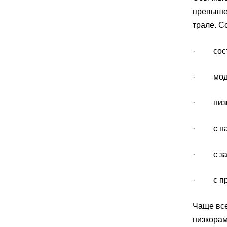
превышен
трале. С
· сост
· моду
· низк
· с нак
· с зан
· с пр
Чаще все
низкорам