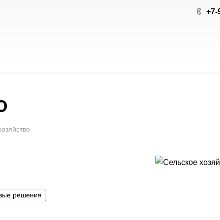
+7-
о
хозяйство
вые решения