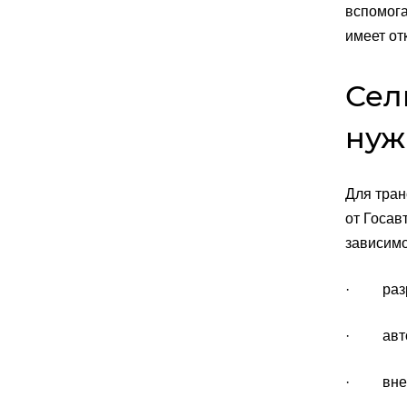
вспомога
имеет от
Сел
нуж
Для тран
от Госав
зависимо
· разр
· автом
· внешн