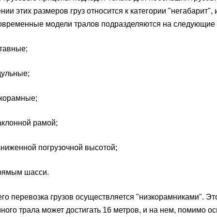
ии этих размеров груз относится к категории "негабарит",
овременные модели тралов подразделяются на следующие 
авные;
льные;
орамные;
лонной рамой;
иженной погрузочной высотой;
ямым шасси.
го перевозка грузов осуществляется "низкорамниками". Эт
ного трала может достигать 16 метров, и на нем, помимо о