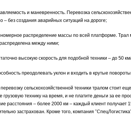
яемость и маневренность. Перевозка сельскохозяйственно
о – без создания аварийных ситуаций на дороге;
ерное распределение массы по всей платформе. Трал мож
распределена между ними;
очно высокую скорость для подобной техники – до 50 км/
бность преодолевать уклон и входить в крутые повороты
 перевозку сельскохозяйственной техники тралом стоит еще и
е грузовую технику на время, и не платите деньги за ее пр
ие расстояния – более 2000 км – каждый клиент получает 1
тельно застрахован. Кроме того, компания "СпецЛогистика