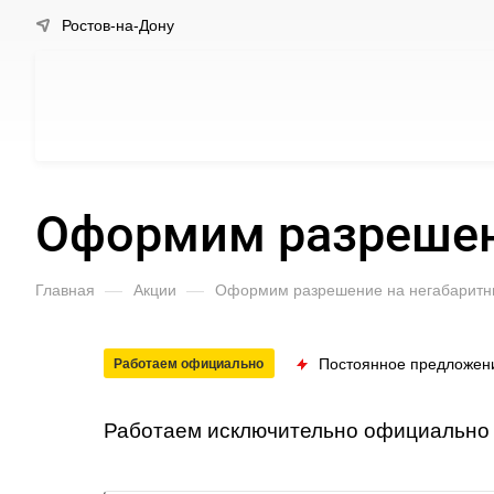
Ростов-на-Дону
Оформим разрешени
Главная
—
Акции
—
Оформим разрешение на негабаритны
Постоянное предложен
Работаем официально
Работаем исключительно официально 