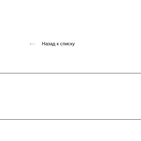
Назад к списку
Подписывайтес
на новости и акц
Компания
Услуги