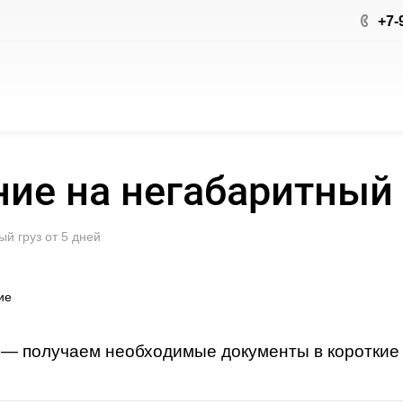
+7-
е на негабаритный г
й груз от 5 дней
ие
— получаем необходимые документы в короткие 