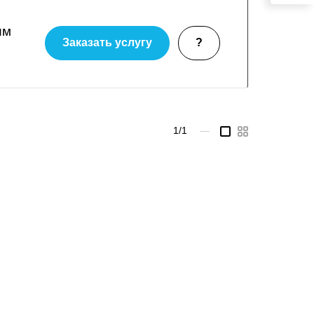
им
Заказать услугу
?
1/1
—