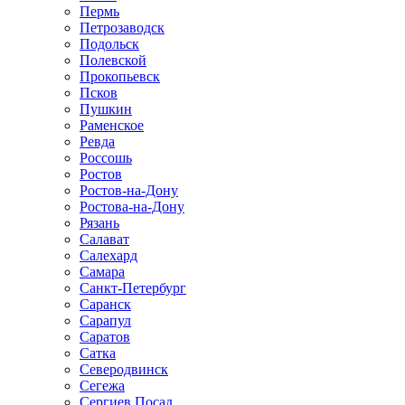
Пермь
Петрозаводск
Подольск
Полевской
Прокопьевск
Псков
Пушкин
Раменское
Ревда
Россошь
Ростов
Ростов-на-Дону
Ростова-на-Дону
Рязань
Салават
Салехард
Самара
Санкт-Петербург
Саранск
Сарапул
Саратов
Сатка
Северодвинск
Сегежа
Сергиев Посад