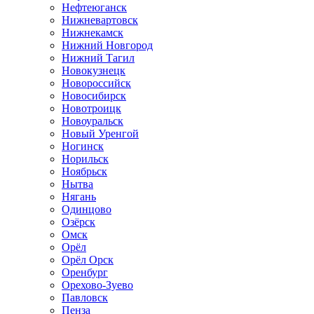
Нефтеюганск
Нижневартовск
Нижнекамск
Нижний Новгород
Нижний Тагил
Новокузнецк
Новороссийск
Новосибирск
Новотроицк
Новоуральск
Новый Уренгой
Ногинск
Норильск
Ноябрьск
Нытва
Нягань
Одинцово
Озёрск
Омск
Орёл
Орёл Орск
Оренбург
Орехово-Зуево
Павловск
Пенза