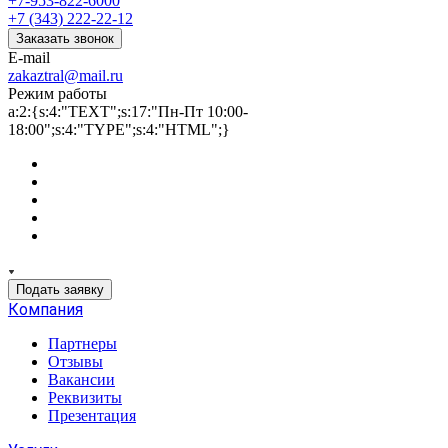
+7-953-822-6000
+7 (343) 222-22-12
Заказать звонок
E-mail
zakaztral@mail.ru
Режим работы
a:2:{s:4:"TEXT";s:17:"Пн-Пт 10:00-
18:00";s:4:"TYPE";s:4:"HTML";}
Подать заявку
Компания
Партнеры
Отзывы
Вакансии
Реквизиты
Презентация