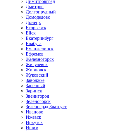
Димитровград
Дмитров
Долгопрудный
Домодедово
Донецк
Егорьевск
Ейск
Екатеринбург
Елабуга
Еманжелинск
Ефремов
Железногорск
Жигулевск
Жирновск
Жуковский
Заволжье
Заречный
Заринск
Звенигород
Зеленогорск
Зеленоград Златоуст
Иваново
Ижевск
Иркутск
Ишим