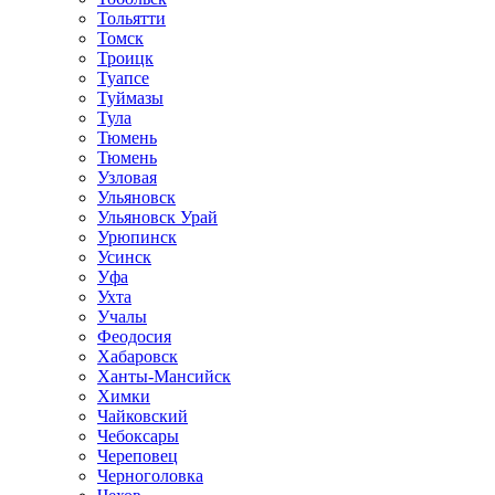
Тольятти
Томск
Троицк
Туапсе
Туймазы
Тула
Тюмень
Тюмень
Узловая
Ульяновск
Ульяновск Урай
Урюпинск
Усинск
Уфа
Ухта
Учалы
Феодосия
Хабаровск
Ханты-Мансийск
Химки
Чайковский
Чебоксары
Череповец
Черноголовка