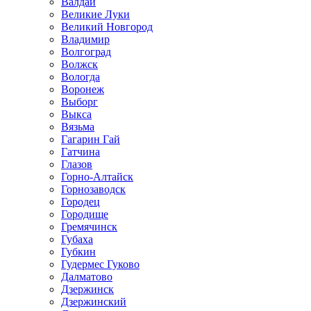
Валдай
Великие Луки
Великий Новгород
Владимир
Волгоград
Волжск
Вологда
Воронеж
Выборг
Выкса
Вязьма
Гагарин Гай
Гатчина
Глазов
Горно-Алтайск
Горнозаводск
Городец
Городище
Гремячинск
Губаха
Губкин
Гудермес Гуково
Далматово
Дзержинск
Дзержинский