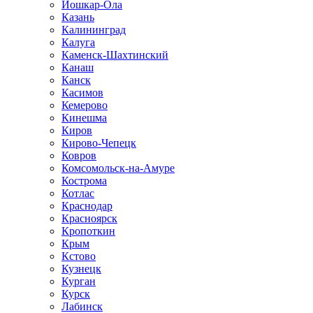
Йошкар-Ола
Казань
Калининград
Калуга
Каменск-Шахтинский
Канаш
Канск
Касимов
Кемерово
Кинешма
Киров
Кирово-Чепецк
Ковров
Комсомольск-на-Амуре
Кострома
Котлас
Краснодар
Красноярск
Кропоткин
Крым
Кстово
Кузнецк
Курган
Курск
Лабинск