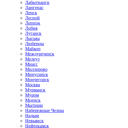
Лабытнанги
Лангепас
Ленск
Лесной
Липецк
Лобня
Луганск
Лысьва
Люберцы
Майкоп
Междуреченск
Мелеуз
Миасс
Миллерово
Минусинск
Мончегорск
Москва
Мурманск
Муром
Мценск
Мытищи
Набережные Челны
Надым
Невьянск
Нефтекамск