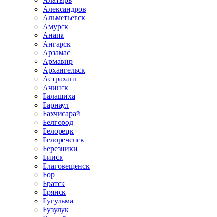
Алатырь
Александров
Альметьевск
Амурск
Анапа
Ангарск
Арзамас
Армавир
Архангельск
Астрахань
Ачинск
Балашиха
Барнаул
Бахчисарай
Белгород
Белорецк
Белореченск
Березники
Бийск
Благовещенск
Бор
Братск
Брянск
Бугульма
Бузулук