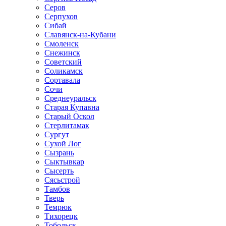
Серов
Серпухов
Сибай
Славянск-на-Кубани
Смоленск
Снежинск
Советский
Соликамск
Сортавала
Сочи
Среднеуральск
Старая Купавна
Старый Оскол
Стерлитамак
Сургут
Сухой Лог
Сызрань
Сыктывкар
Сысерть
Сясьстрой
Тамбов
Тверь
Темрюк
Тихорецк
Тобольск